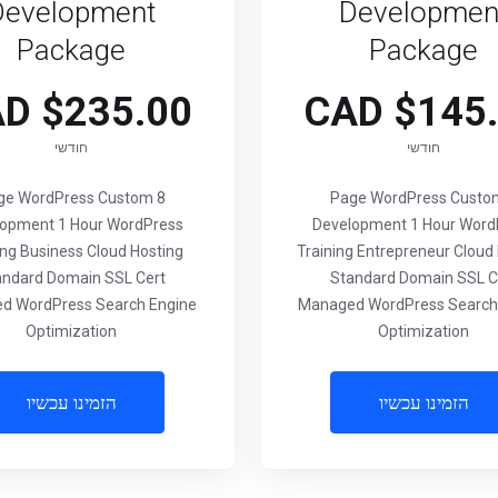
Development
Developmen
Package
Package
$235.00 CAD
$145.00
חודשי
חודשי
Page WordPress Custom
4 Page WordPress Custo
opment 1 Hour WordPress
Development 1 Hour Word
ing Business Cloud Hosting
Training Entrepreneur Cloud
andard Domain SSL Cert
Standard Domain SSL C
d WordPress Search Engine
Managed WordPress Search
Optimization
Optimization
הזמינו עכשיו
הזמינו עכשיו